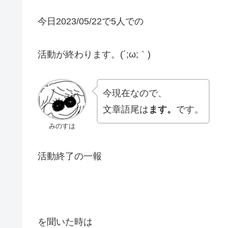
今日2023/05/22で5人での
活動が終わります。(´;ω;｀)
今現在なので、
文章語尾は
ます。
です。
みのすは
活動終了の一報
を聞いた時は