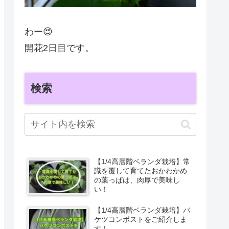
わー😍
開花2日目です。
検索
【1/4高層階ベランダ栽培】常
識を覆して育てたおかわかめ
の葉っぱは、肉厚で美味し
い！
【1/4高層階ベランダ栽培】バ
ケツコンポストをご紹介しま
す！