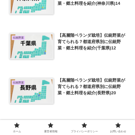
菜・郷土料理を紹介(神奈川県)14
【高層階ベランダ栽培】伝統野菜が
伝統野菜
育てられる？都道府県別に伝統野
菜・郷土料理を紹介(千葉県)12
【高層階ベランダ栽培】伝統野菜が
伝統野菜
育てられる？都道府県別に伝統野
菜・郷土料理を紹介(長野県)20
伝統野菜に興味津々！高層階ベラン
伝統野菜
ダで育てられる？都道府県別に伝統
ホーム
運営者情報
プライバシーポリシー
お問い合わせ