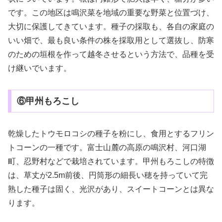
です。この地区は鳴沢菜を地域の重要な野菜と位置づけ、
大切に保護してきています。種子の採取も、各自の家庭の
いい畑で、最も良い条件の株を採取用として選抜し、防寒
のための垣根を作って越冬させるという方法で、品種を受
け継いでいます。
⑥甲州もろこし
乾燥したトウモロコシの種子を粉にし、食用とするフリン
トコーンの一種です。富士山麓の高原の鳴沢村、河口湖
町、忍野村などで栽培されています。甲州もろこしの特徴
は、草丈が2.5m前後、円筒形の細長い穂を持っていて完
熟した種子は固く、光沢があり、スイートコーンとは異な
ります。