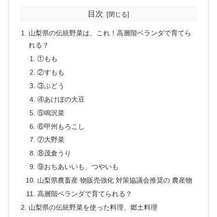
目次
山梨県の伝統野菜は、これ！高層階ベランダで育てら
れる？
①もも
②すもも
③ぶどう
④あけぼの大豆
⑤鳴沢菜
⑥甲州もろこし
⑦大野菜
⑧茂倉うり
⑨おちあいいも、つやいも
山梨県農畜産 物販売強化 対策協議会推奨の 農産物
高層階ベランダで育てられる？
山梨県の伝統野菜を使った料理、郷土料理