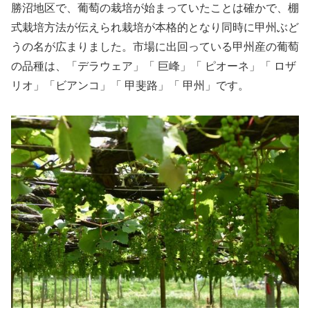
勝沼地区で、葡萄の栽培が始まっていたことは確かで、棚
式栽培方法が伝えられ栽培が本格的となり同時に甲州ぶど
うの名が広まりました。市場に出回っている甲州産の葡萄
の品種は、「デラウェア」「 巨峰」「 ピオーネ」「 ロザ
リオ」「ビアンコ」「 甲斐路」「 甲州」です。