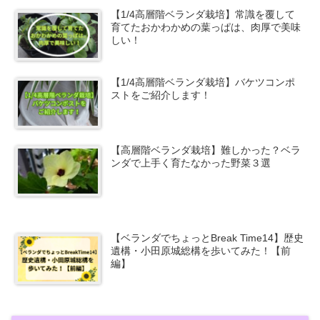
【1/4高層階ベランダ栽培】常識を覆して
育てたおかわかめの葉っぱは、肉厚で美味
しい！
【1/4高層階ベランダ栽培】バケツコンポ
ストをご紹介します！
【高層階ベランダ栽培】難しかった？ベラ
ンダで上手く育たなかった野菜３選
【ベランダでちょっとBreak Time14】歴史
遺構・小田原城総構を歩いてみた！【前
編】