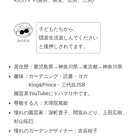
4人のママ(長男、長女、次男、三男)
子どもたちから、
隠居生活楽しんでください
みのすは
と後押しされてます。
居住歴：鹿児島県→神奈川県→東京都→神奈川県
趣味：ガーデニング・読書・ヨガ
King&Prince・三代目JSB
園芸系YouTubeにドハマり中です。
尊敬する人：天璋院篤姫
憧れの園芸家：深町貴子、間室みどり、上田広樹、
杉山拓巳
憧れのガーデンデザイナー：吉谷桂子