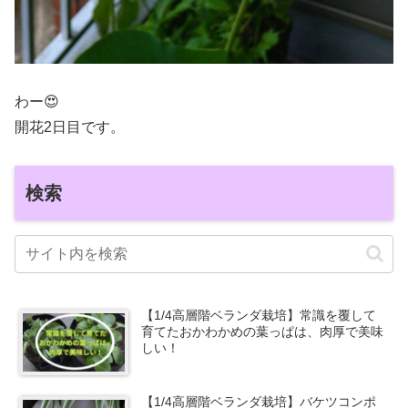
わー😍
開花2日目です。
検索
【1/4高層階ベランダ栽培】常識を覆して
育てたおかわかめの葉っぱは、肉厚で美味
しい！
【1/4高層階ベランダ栽培】バケツコンポ