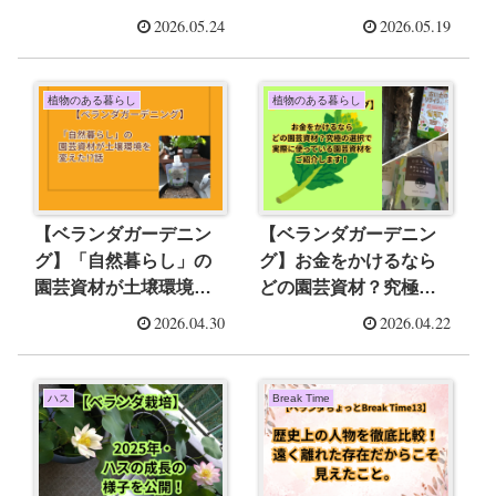
マアジサイ、実は育て
心で比べてみました。
2026.05.24
2026.05.19
方が真逆かも？という
考察
植物のある暮らし
植物のある暮らし
【ベランダガーデニン
【ベランダガーデニン
グ】「自然暮らし」の
グ】お金をかけるなら
園芸資材が土壌環境を
どの園芸資材？究極の
変えた!?話
選択で実際に使ってい
2026.04.30
2026.04.22
る園芸資材をご紹介し
ます！
ハス
Break Time