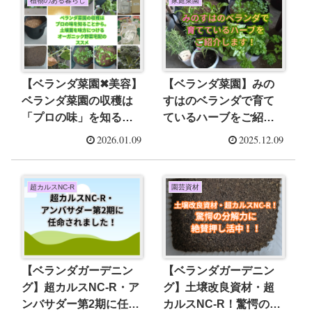
植物のある暮らし
家庭菜園
【ベランダ菜園】みの
【ベランダ菜園✖美容】
すはのベランダで育て
ベランダ菜園の収穫は
ているハーブをご紹介
「プロの味」を知るこ
します！
とから。土壌菌を味方
2026.01.09
2025.12.09
につけるオーガニック
野菜宅配のススメ
超カルスNC-R
園芸資材
【ベランダガーデニン
【ベランダガーデニン
グ】超カルスNC-R・ア
グ】土壌改良資材・超
ンバサダー第2期に任命
カルスNC-R！驚愕の分