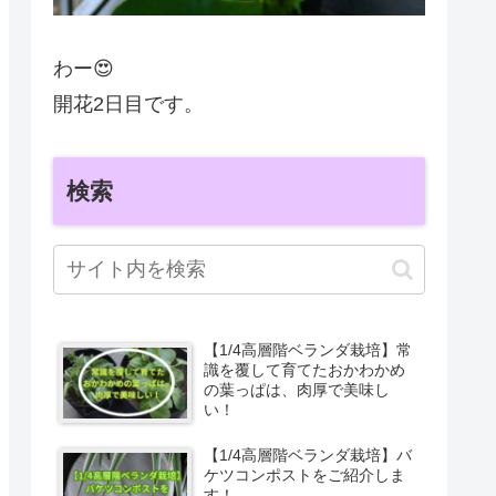
わー😍
開花2日目です。
検索
【1/4高層階ベランダ栽培】常
識を覆して育てたおかわかめ
の葉っぱは、肉厚で美味し
い！
【1/4高層階ベランダ栽培】バ
ケツコンポストをご紹介しま
す！