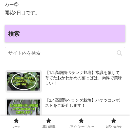
わー😍
開花2日目です。
検索
【1/4高層階ベランダ栽培】常識を覆して
育てたおかわかめの葉っぱは、肉厚で美味
しい！
【1/4高層階ベランダ栽培】バケツコンポ
ストをご紹介します！
ホーム
運営者情報
プライバシーポリシー
お問い合わせ
【高層階ベランダ栽培】難しかった？ベラ