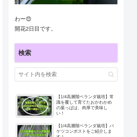
わー😍
開花2日目です。
検索
【1/4高層階ベランダ栽培】常
識を覆して育てたおかわかめ
の葉っぱは、肉厚で美味し
い！
【1/4高層階ベランダ栽培】バ
ケツコンポストをご紹介しま
す！