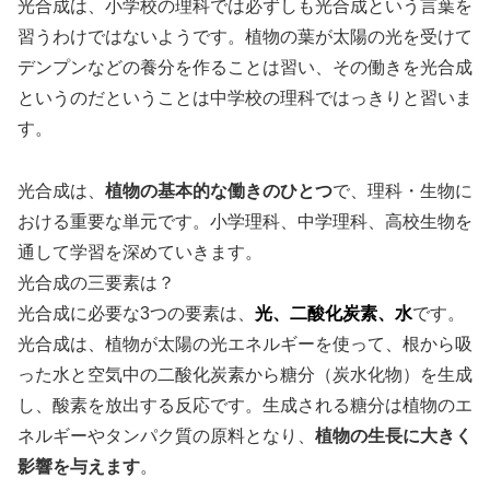
光合成は、小学校の理科では必ずしも光合成という言葉を
習うわけではないようです。植物の葉が太陽の光を受けて
デンプンなどの養分を作ることは習い、
その働きを光合成
というのだということは中学校の理科ではっきりと習いま
す。
光合成は、
植物の基本的な働きのひとつ
で、理科・生物に
おける重要な単元です。
小学理科、中学理科、高校生物を
通して学習を深めていきます。
光合成の三要素は？
光合成に必要な3つの要素は、
光、二酸化炭素、水
です。
光合成は、植物が太陽の光エネルギーを使って、根から吸
った水と空気中の二酸化炭素から糖分（炭水化物）を生成
し、酸素を放出する反応です。
生成される糖分は植物のエ
ネルギーやタンパク質の原料となり、
植物の生長に大きく
影響を与えます
。