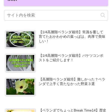
【1/4高層階ベランダ栽培】常識を覆して
育てたおかわかめの葉っぱは、肉厚で美味
しい！
【1/4高層階ベランダ栽培】バケツコンポ
ストをご紹介します！
【高層階ベランダ栽培】難しかった？ベラ
ンダで上手く育たなかった野菜３選
【ベランダでちょっとBreak Time14】歴史