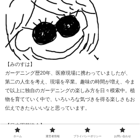
【みのすは】
ガーデニング歴20年、医療現場に携わっていましたが、
第二の人生を考え、現場を卒業。趣味の時間が増え、今ま
で以上に独自のガーデニングの楽しみ方を日々模索中。植
物を育てていく中で、いろいろな気づきを得る楽しさもお
伝えできたらいいなと思っています。
【日本園芸協会】
ガーデンコーディネーター
ホーム
運営者情報
プライバシーポリシー
お問い合わせ