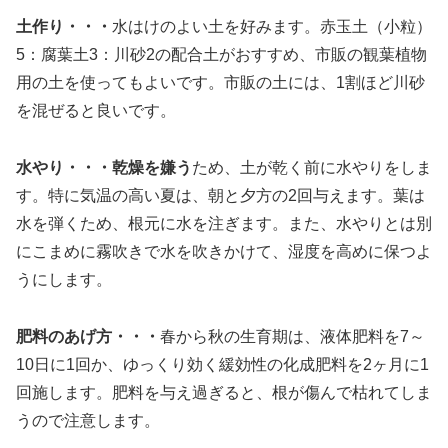
土作り・・・
水はけのよい土を好みます。赤玉土（小粒）
5：腐葉土3：川砂2の配合土がおすすめ、市販の観葉植物
用の土を使ってもよいです。市販の土には、1割ほど川砂
を混ぜると良いです。
水やり・・・乾燥を嫌う
ため、土が乾く前に水やりをしま
す。特に気温の高い夏は、朝と夕方の2回与えます。葉は
水を弾くため、根元に水を注ぎます。また、水やりとは別
にこまめに霧吹きで水を吹きかけて、湿度を高めに保つよ
うにします。
肥料のあげ方・・・
春から秋の生育期は、液体肥料を7～
10日に1回か、ゆっくり効く緩効性の化成肥料を2ヶ月に1
回施します。肥料を与え過ぎると、根が傷んで枯れてしま
うので注意します。