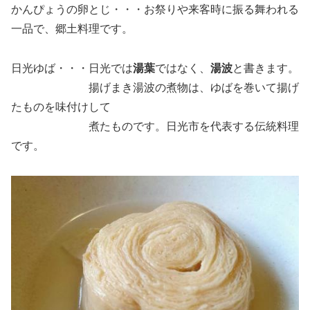
かんぴょうの卵とじ・・・お祭りや来客時に振る舞われる
一品で、郷土料理です。
日光ゆば・・・日光では
湯葉
ではなく、
湯波
と書きます。
揚げまき湯波の煮物は、ゆばを巻いて揚げ
たものを味付けして
煮たものです。日光市を代表する伝統料理
です。