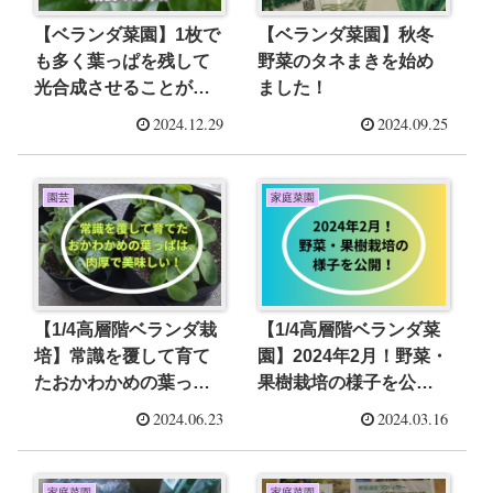
【ベランダ菜園】1枚で
【ベランダ菜園】秋冬
も多く葉っぱを残して
野菜のタネまきを始め
光合成させることが、
ました！
植物の成長のカギ⁉
2024.12.29
2024.09.25
園芸
家庭菜園
【1/4高層階ベランダ栽
【1/4高層階ベランダ菜
培】常識を覆して育て
園】2024年2月！野菜・
たおかわかめの葉っぱ
果樹栽培の様子を公
は、肉厚で美味しい！
開！
2024.06.23
2024.03.16
家庭菜園
家庭菜園