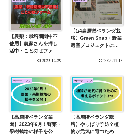
【1/4高層階ベランダ栽
【農薬：栽培期間中不
培】Green Snap・野菜
使用】農家さんを押し
遺産プロジェクトに参
活中・ことのはファー
加しました！
ムを紹介します！
2023.12.29
2023.11.13
ガーデニング
ガーデニング
【高層階ベランダ菜
【高層階ベランダ栽
園】2023年6月！野菜・
培】やっぱり予防？植
果樹栽培の様子を公
物が元気に育つために