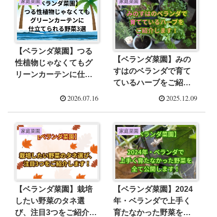
家庭菜園
家庭菜園
【ベランダ菜園】つる
【ベランダ菜園】みの
性植物じゃなくてもグ
すはのベランダで育て
リーンカーテンに仕立
ているハーブをご紹介
てられる野菜3選
します！
2026.07.16
2025.12.09
家庭菜園
家庭菜園
【ベランダ菜園】栽培
【ベランダ菜園】2024
したい野菜のタネ選
年・ベランダで上手く
び、注目3つをご紹介し
育たなかった野菜を全