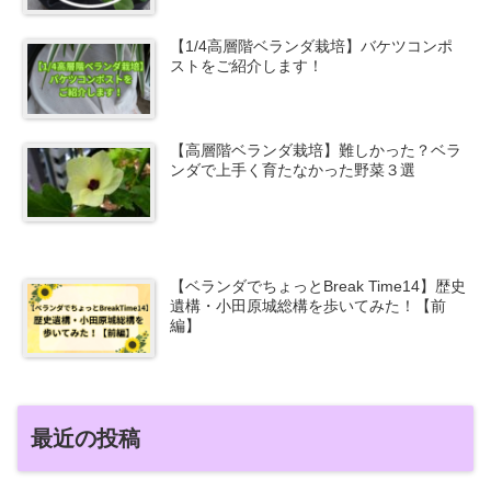
【1/4高層階ベランダ栽培】バケツコンポ
ストをご紹介します！
【高層階ベランダ栽培】難しかった？ベラ
ンダで上手く育たなかった野菜３選
【ベランダでちょっとBreak Time14】歴史
遺構・小田原城総構を歩いてみた！【前
編】
最近の投稿