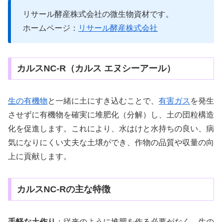
リサール酵産株式会社の微生物資材です。
ホームページ：
リサール酵産株式会社
カルスNC-R（カルス エヌシーアール）
生の有機物
と一緒に土にすき込むことで
、
有害ガス
を発生
させずに有機物を確実に堆肥化（分解）し、土の団粒構造
化を促進します。
これにより、水はけと水持ちの良い、病
気になりにくい丈夫な土壌ができ、作物の品質や収量の向
上に貢献します。
カルスNC-Rの主な特徴
手軽な土作り
：
従来のように堆肥を作る必要がなく、生の