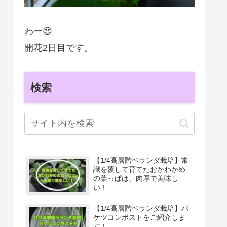
わー😍
開花2日目です。
検索
【1/4高層階ベランダ栽培】常
識を覆して育てたおかわかめ
の葉っぱは、肉厚で美味し
い！
【1/4高層階ベランダ栽培】バ
ケツコンポストをご紹介しま
す！