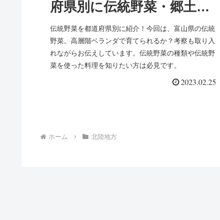
府県別に伝統野菜・郷土料
理を紹介(富山県)16
伝統野菜を都道府県別に紹介！今回は、富山県の伝統
野菜。高層階ベランダで育てられるか？考察も取り入
れながらお伝えしています。伝統野菜の種類や伝統野
菜を使った料理を知りたい方は必見です。
2023.02.25
ホーム
北陸地方