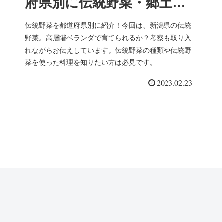
府県別に伝統野菜・郷土料
理を紹介(新潟県)15
伝統野菜を都道府県別に紹介！今回は、新潟県の伝統
野菜。高層階ベランダで育てられるか？考察も取り入
れながらお伝えしています。伝統野菜の種類や伝統野
菜を使った料理を知りたい方は必見です。
2023.02.23